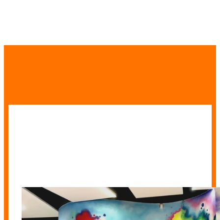
Découvre les projets des incubés
à la Why Not Factory par
promotion :
PARIS