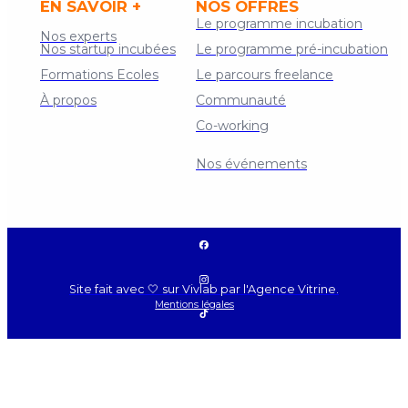
EN SAVOIR +
NOS OFFRES
Le programme incubation
Nos experts
Nos startup incubées
Le programme pré-incubation
Formations Ecoles
Le parcours freelance
À propos
Communauté
Co-working
Contact
Nos événements
Site fait avec 🤍 sur Vivlab par l'Agence Vitrine.
Mentions légales