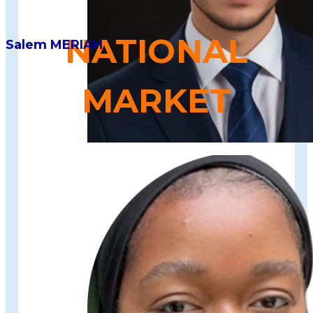
NATIONAL
Salem MERIAH
MARKET
Outil de
revente des stocks invendus de grandes
enseignes
à prix avantageux sur différentes
marketplaces.