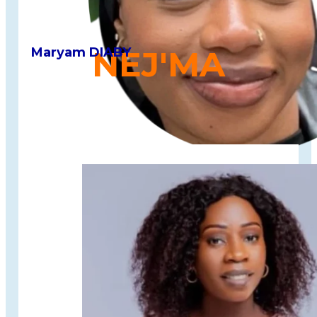
Maryam DIABY
NEJ'MA
Marque spécialisée dans la
création et la confection
de Qamis modernes
et élégants, alliant tradition et
raffinement.