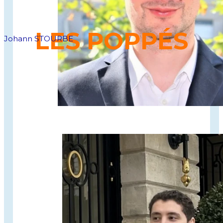
LES POPPÉS
Johann STOURBE
Le
nouveau rituel de l’apéro
, une marque de pop
corn fun et savoureux avec des recettes
croustillantes et gourmandes, aussi cool que les
chips mais plus légères en calories.