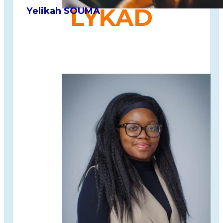
LYKAD
Yelikah SOUMA
Tisanes fabriquées à base de
plantes médicinales
africaines
.