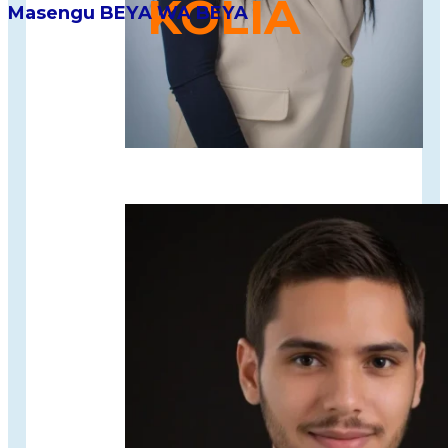
KOLIA
Masengu BEYA WA BEYA
Solution qui permet aux restaurants de
présenter
leurs plats sous forme de vidéos interactives
afin
d’offrir une expérience client plus immersive et
moderne.