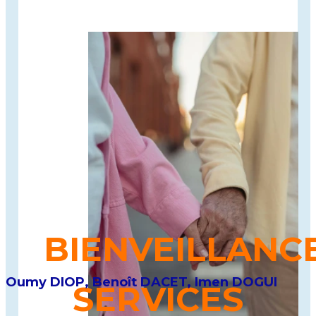
BIENVEILLANC
Oumy DIOP, Benoît DACET, Imen DOGUI
SERVICES