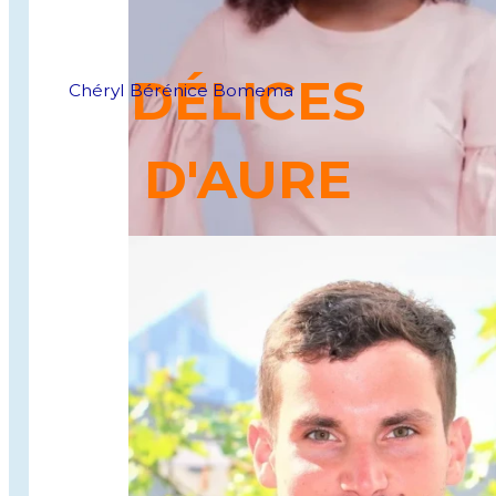
DÉLICES
Chéryl Bérénice Bomema
D'AURE
Beignets
africains
au goût authentique, alliant
tradition, qualité et modernité.