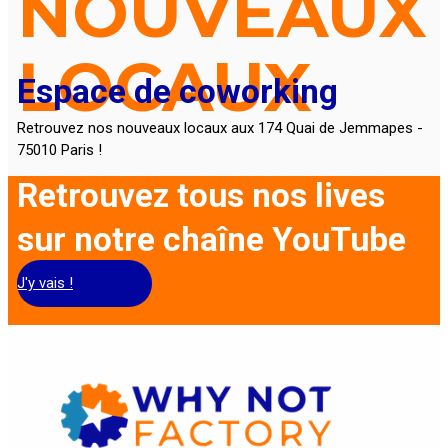
NOUVEAUX
LOCAUX
Espace de coworking
Retrouvez nos nouveaux locaux aux 174 Quai de Jemmapes -
75010 Paris !
Retrouvez tous nos lives
sur notre chaîne YouTube
J'y vais !