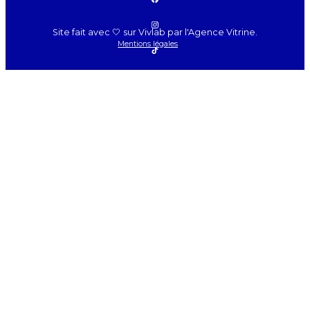
Site fait avec 🤍 sur Vivlab par l'Agence Vitrine.
Mentions légales