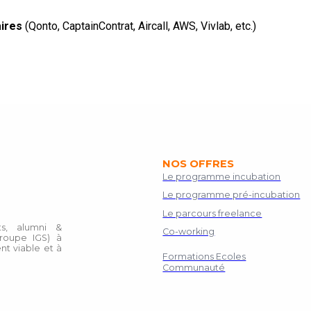
aires
(Qonto, CaptainContrat, Aircall, AWS, Vivlab, etc.)
NOS OFFRES
Le programme incubation
Le programme pré-incubation
Le parcours freelance
s, alumni &
Co-working
roupe IGS) à
nt viable et à
Formations Ecoles
Communauté