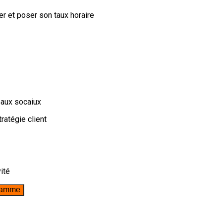
ier et poser son taux horaire
eaux socaiux
ratégie client
ité
gramme