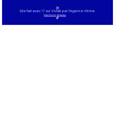
Site fait avec 🤍 sur Vivlab par l'Agence Vitrine.
Mentions légales