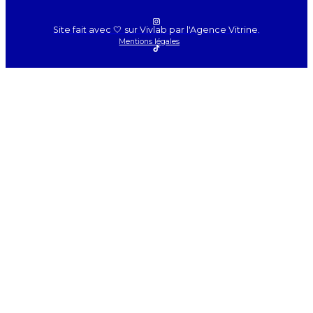
Site fait avec 🤍 sur Vivlab par l'Agence Vitrine.
Mentions légales