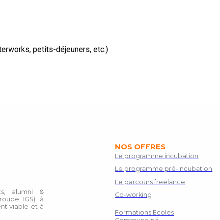
rworks, petits-déjeuners, etc.)
NOS OFFRES
Le programme incubation
Le programme pré-incubation
Le parcours freelance
s, alumni &
Co-working
roupe IGS) à
nt viable et à
Formations Ecoles