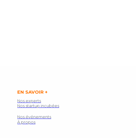
EN SAVOIR +
Nos experts
Nos startup incubées
Nos événements
À propos