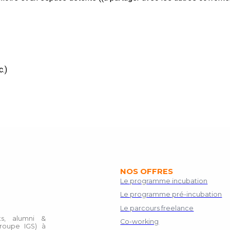
.)
NOS OFFRES
Le programme incubation
Le programme pré-incubation
Le parcours freelance
s, alumni &
Co-working
roupe IGS) à