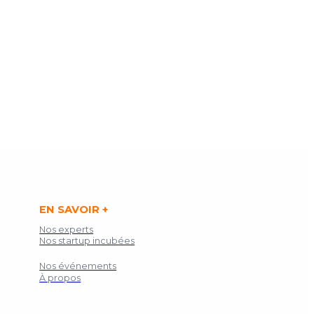
EN SAVOIR +
Nos experts
Nos startup incubées
Nos événements
À propos