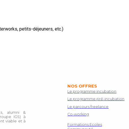
rworks, petits-déjeuners, etc.)
NOS OFFRES
Le programme incubation
Le programme pré-incubation
Le parcours freelance
s, alumni &
Co-working
roupe IGS) à
nt viable et à
Formations Ecoles