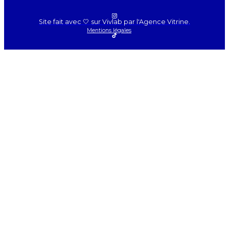
Site fait avec 🤍 sur Vivlab par l'Agence Vitrine.
Mentions légales