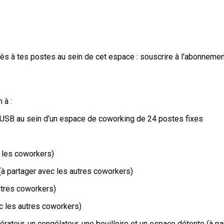
accès à tes postes au sein de cet espace : souscrire à l'abonnem
 à :
ts USB au sein d’un espace de coworking de 24 postes fixes
s les coworkers)
 (à partager avec les autres coworkers)
utres coworkers)
c les autres coworkers)
érateur, un congélateur, une bouilloire et un espace détente (à p