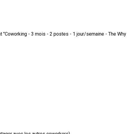
ent "Coworking - 3 mois - 2 postes - 1 jour/semaine - The Why
artager avec les autres coworkers)