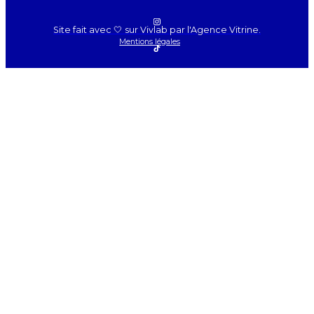
Site fait avec 🤍 sur Vivlab par l'Agence Vitrine.
Mentions légales