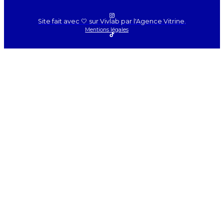
Site fait avec 🤍 sur Vivlab par l'Agence Vitrine.
Mentions légales