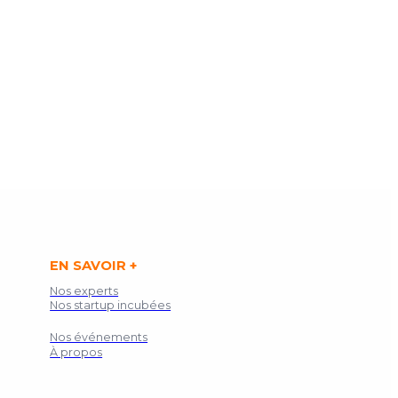
EN SAVOIR +
Nos experts
Nos startup incubées
Nos événements
À propos