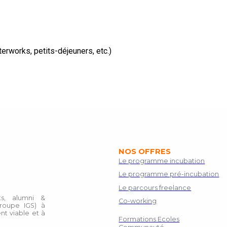
rworks, petits-déjeuners, etc.)
NOS OFFRES
Le programme incubation
Le programme pré-incubation
Le parcours freelance
s, alumni &
Co-working
roupe IGS) à
nt viable et à
Formations Ecoles