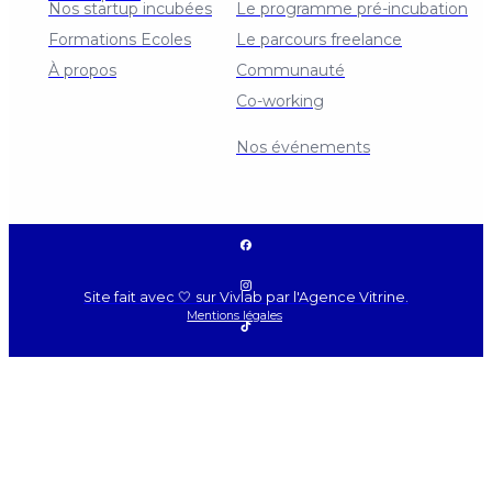
Nos startup incubées
Le programme pré-incubation
Formations Ecoles
Le parcours freelance
À propos
Communauté
Co-working
Contact
Nos événements
Site fait avec 🤍 sur Vivlab par l'Agence Vitrine.
Mentions légales